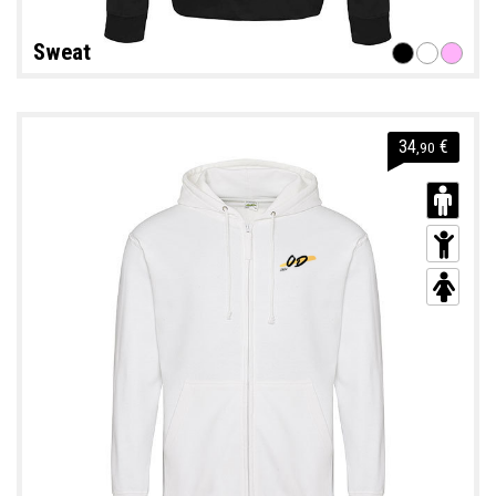
Sweat
34
€
,90