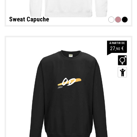
Sweat Capuche
À PARTIR DE
27
€
,90