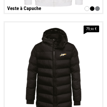
Veste à Capuche
79
€
,90