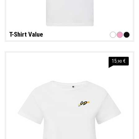
T-Shirt Value
15
€
,90