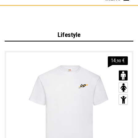
Lifestyle
Sportswear
Sacs & Accessoires
Lifestyle
14
€
,90