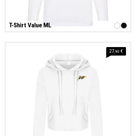
T-Shirt Value ML
27
€
,90