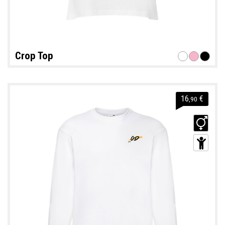
Crop Top
16
€
,90