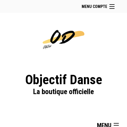
MENU COMPTE
Accueil
Retour à notre site
Facebook
Instagram
Se connecter
Panier (
vide
)
Objectif Danse
La boutique officielle
MENU